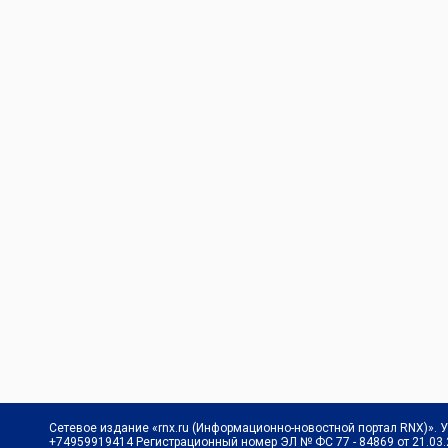
Сетевое издание «rnx.ru (Информационно-новостной портал RNX)». 
+74959919414 Регистрационный номер ЭЛ № ФС 77 - 84869 от 21.03