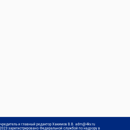
Учредитель и главный редактор Хакимов В.В. adm@4kv.ru
.2023 зарегистрировано Федеральной службой по надзору в