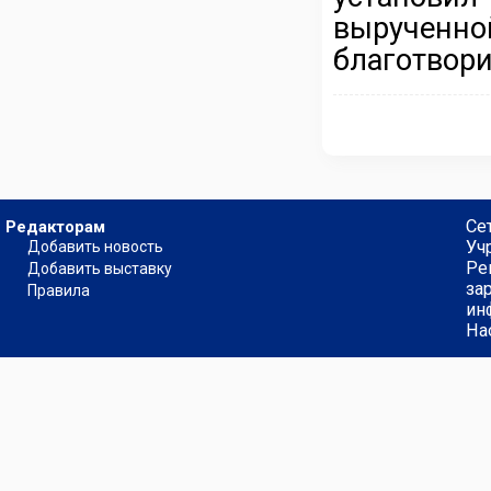
вырученн
благотвори
Се
Редакторам
Уч
Добавить новость
Ре
Добавить выставку
за
Правила
ин
На