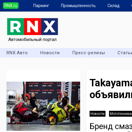
RNX.ru
Паркинг
Промышленность
Склад
Автомобильный портал
RNX.Авто
Новости
Пресс-релизы
Стать
Takaya
объявил
Новости
Мототехника
Бренд сма