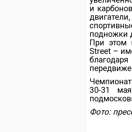
и карбоно
двигател
спортивны
подножки 
При этом 
Street – и
благода
передвиже
Чемпионат
30-31 ма
подмосков
Фото: прес