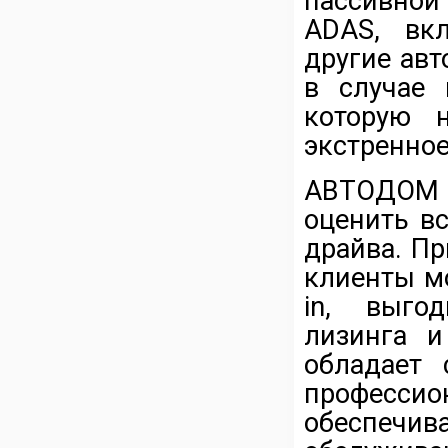
пассивной
ADAS
, вк
другие авт
в случае 
которую н
экстренно
АВТОДОМ 
оценить вс
драйва. П
клиенты м
in
, выгод
лизинга 
обладает 
профес
обеспечи