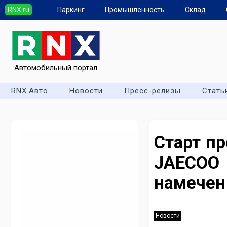
RNX.ru
Паркинг
Промышленность
Склад
Автомобильный портал
RNX.Авто
Новости
Пресс-релизы
Стать
Старт п
JAECO
намечен
Новости