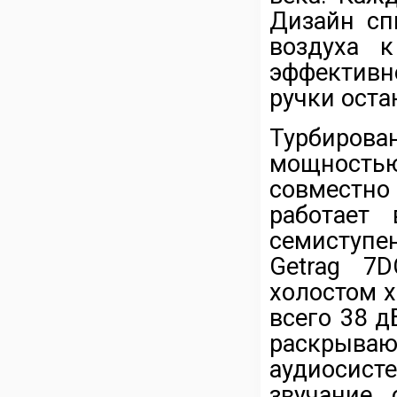
Дизайн сп
воздуха 
эффективн
ручки оста
Турбиров
мощность
совместн
работает
семиступе
Getrag 7
холостом х
всего 38 
раскрыва
аудиосис
звучание 