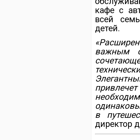
обслужива
кафе с ав
всей семь
детей.
«Расшире
важным с
сочетающе
техническ
Элегант
привлечет
необход
одинаковый
в путеше
директор 