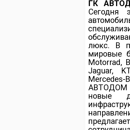
ГК АВТО
Сегодня 
автомо
специали
обслужива
люкс. В п
мировые б
Motorrad, 
Jaguar, K
Mercedes-B
АВТОДОМ 
новые д
инфрастр
направлен
предлагае
сотрудн