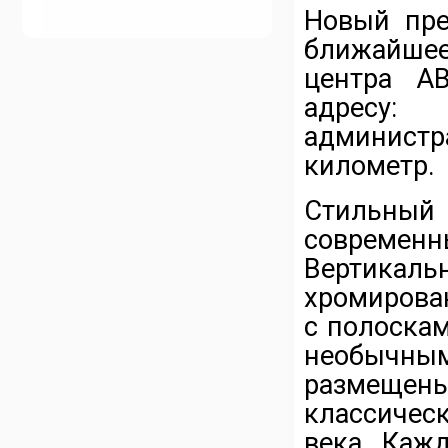
Новый пр
ближайшее
центра А
адресу
администр
километр.
Стильный
совреме
Вертикал
хромирова
с полоска
необычны
размещен
классичес
века. Каж