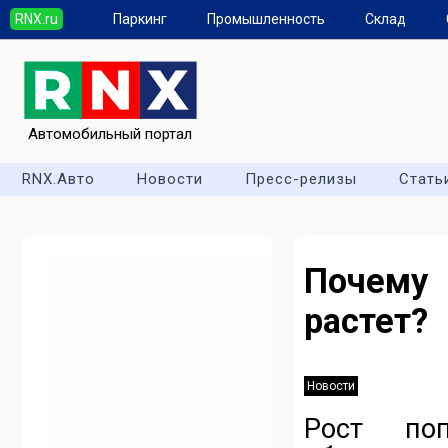
RNX.ru
Паркинг
Промышленность
Склад
Автомобильный портал
RNX.Авто
Новости
Пресс-релизы
Стать
Почему
растет?
Новости
Рост поп