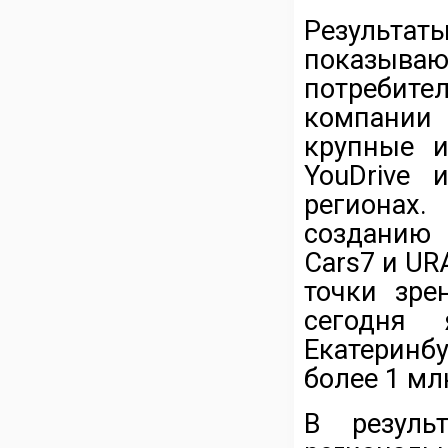
Результ
показыв
потребит
компании
крупные и
YouDrive 
регионах
созданию
Cars7 и U
точки зре
сегодня 
Екатеринбу
более 1 мл
В резуль