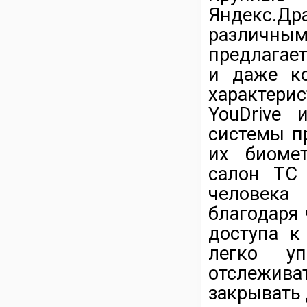
Яндекс.Д
различн
предлагае
и даже ко
характери
YouDrive 
системы п
их биомет
салон ТС 
человека
благодаря
доступа к
легко уп
отслежива
закрывать 