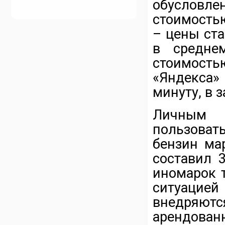
обусловл
стоимость
– цены ста
в средне
стоимост
«Яндекса»
минуту, в 
Личным т
пользоват
бензин ма
составил 
иномарок 
ситуацие
внедряютс
арендован