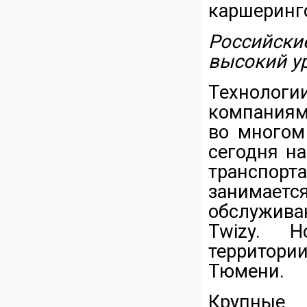
каршеринго
Российски
высокий у
Техноло
компаниям
во многом
сегодня н
транспорт
занимаетс
обслужив
Twizy. Н
территор
Тюмени.
Крупные 