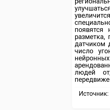
региональ
улучшат
увеличитс
специаль
появятся 
разметка,
датчиком д
число уго
нейронных
арендован
людей от
передвиже
Источник: