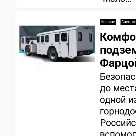
Новости
Спецтех
Комфо
подзе
Фарцо
Безопас
до мест
одной и
горнодо
Российс
вспомог