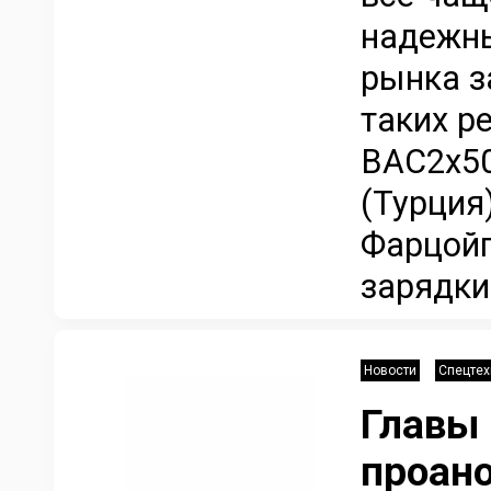
надежн
рынка з
таких р
BAC2х50
(Турция
Фарцойг
зарядки.
Новости
Спецтех
Главы
проан