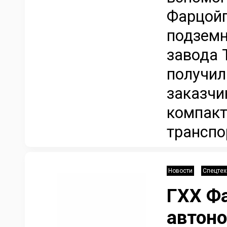
Фарцойг
подземн
завода 
получил
заказчи
компакт
транспо
Новости
Спецтех
ГХХ Ф
автон