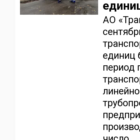
единиц
АО «Тра
сентябр
транспо
единиц 
период 
транспо
линейно
трубопр
предпри
произво
число...