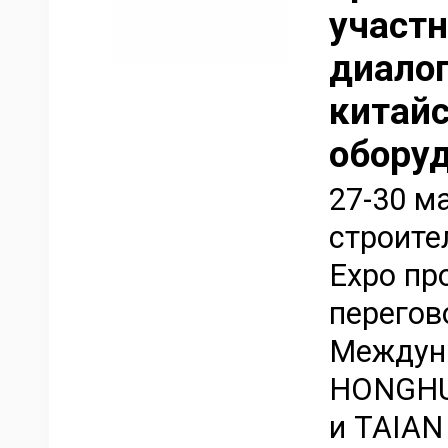
участ
диало
китай
обору
27-30 м
строите
Expo пр
перегов
Междун
HONGHU
и TAIA