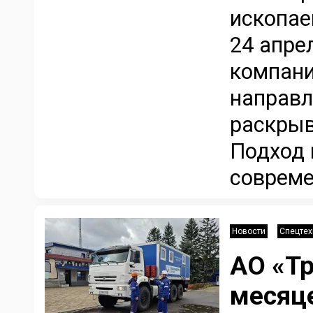
ископае
24 апре
компани
направл
раскрыв
Подход 
совреме
Новости
Спецтех
АО «Тр
месяце