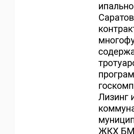
ипально
Саратов
контрак
многофу
содержа
тротуар
програм
госкомп
Лизинг 
коммуна
муницип
ЖКХ БМР