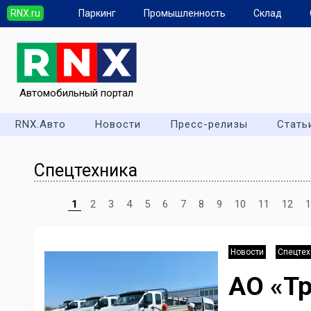
RNX.ru
Паркинг
Промышленность
Склад
Автомобильный портал
RNX.Авто
Новости
Пресс-релизы
Стать
Спецтехника
1
2
3
4
5
6
7
8
9
10
11
12
1
Новости
Спецтех
АО «Т