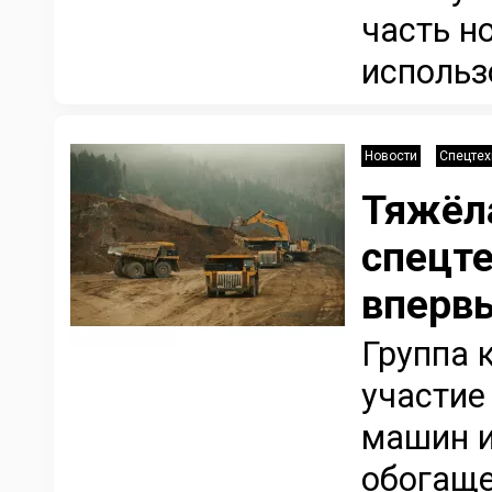
часть н
использо
Новости
Спецтех
Тяжёл
спецте
впервы
Группа 
участие
машин и
обогаще