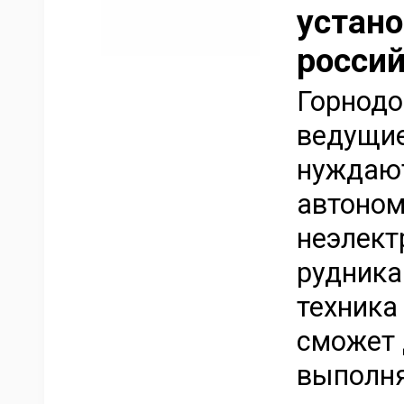
устано
россий
Горнод
ведущие
нуждают
автоном
неэлект
рудника
техника
сможет 
выполня