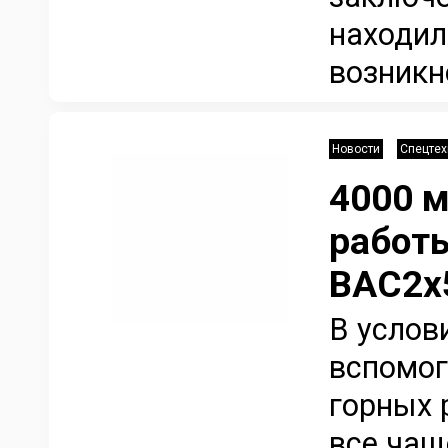
находил
возникно
Новости
Спецтех
4000 
работ
BAC2х
В услов
вспомог
горных 
все чащ