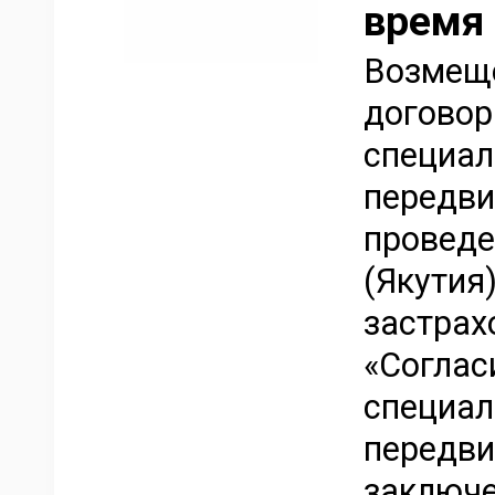
время 
Возмеще
договор
специал
передви
проведе
(Якутия)
застрах
«Соглас
специал
передви
заключе