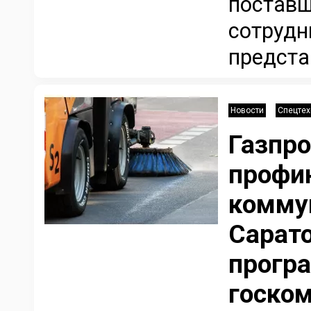
поставщ
сотрудн
предста
Новости
Спецтех
Газпр
профи
комму
Сарато
прогр
госко