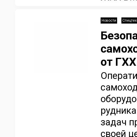
Новости
Спецтех
Безопа
самох
от ГХХ
Операти
самоход
оборудо
рудника
задач п
своей ц