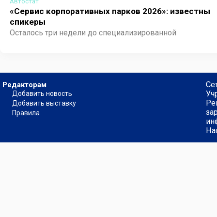
Автостат
«Сервис корпоративных парков 2026»: известны
спикеры
Осталось три недели до специализированной
конференции «Сервис корпоративных парков 2026»,
организатором которой выступает агентство «АВТОСТАТ»
Мероприятие пройдет 27 августа в КВЦ «ЭКСПОФОРУМ
(Санкт-Петербург) в рамках международной выставки
Се
Редакторам
MIMS Automobility. И ...
Уч
Добавить новость
Ре
Добавить выставку
за
Правила
ин
На