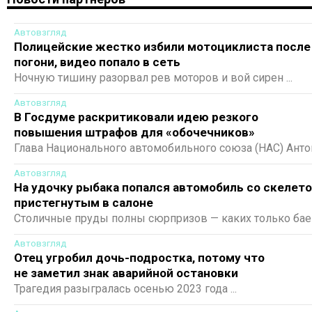
Автовзгляд
Полицейские жестко избили мотоциклиста после
погони, видео попало в сеть
Ночную тишину разорвал рев моторов и вой сирен ...
Автовзгляд
В Госдуме раскритиковали идею резкого
повышения штрафов для «обочечников»
Глава Национального автомобильного союза (НАС) Анто
Шапарин обратился к премьер-министру Михаилу
Автовзгляд
Мишустину с предложением увеличить штраф для
На удочку рыбака попался автомобиль со скелето
«обочечников» с нынешних 2250 до 5000 рублей ...
пристегнутым в салоне
Столичные пруды полны сюрпризов — каких только бае
не услышишь от рыбаков ...
Автовзгляд
Отец угробил дочь-подростка, потому что
не заметил знак аварийной остановки
Трагедия разыгралась осенью 2023 года ...