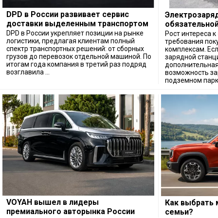
DPD в России развивает сервис
Электрозаряд
доставки выделенным транспортом
обязательной
высокобюдже
DPD в России укрепляет позиции на рынке
Рост интереса 
логистики, предлагая клиентам полный
требования пок
спектр транспортных решений: от сборных
комплексам. Ес
грузов до перевозок отдельной машиной. По
зарядной станц
итогам года компания в третий раз подряд
дополнительная
возглавила ...
возможность за
подземном парки
VOYAH вышел в лидеры
Как выбрать 
премиального авторынка России
семьи?